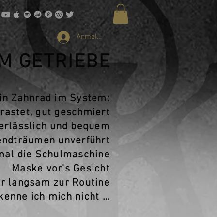
Anmelden
M GETRIEBE
in Zahnrad im System:
rastet, gut geschmiert
verlässlich und bequem
endträumen unverführt
mal die Schulmaschine
Maske vor's Gesicht
ir langsam zur Routine
 kenne ich mich nicht …