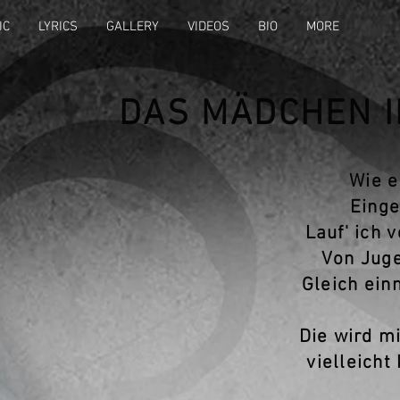
IC
LYRICS
GALLERY
VIDEOS
BIO
MORE
DAS MÄDCHEN I
Wie e
Einge
Lauf' ich 
Von Jug
Gleich ein
Die wird m
vielleicht