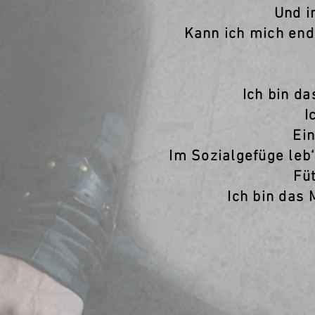
Und i
Kann ich mich endl
Ich bin d
I
Ei
Im Sozialgefüge leb
Fü
Ich bin das