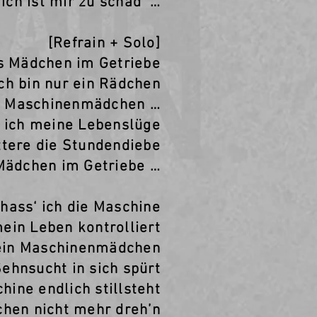
mich ist mir zu schad‘ …
[Refrain + Solo]
as Mädchen im Getriebe
Ich bin nur ein Rädchen
n Maschinenmädchen …
‘ ich meine Lebenslüge
ttere die Stundendiebe
 Mädchen im Getriebe …
 hass‘ ich die Maschine
ein Leben kontrolliert
 ein Maschinenmädchen
Sehnsucht in sich spürt
hine endlich stillsteht
chen nicht mehr dreh’n